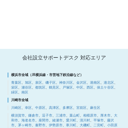
会社設立サポートデスク 対応エリア
横浜市全域（JR横浜線・市営地下鉄沿線など）
青葉区
、
旭区
、
泉区
、
磯子区
、
神奈川区
、
金沢区
、
港南区
、
港北区
、
栄区
、
瀬谷区
、
都筑区
、
鶴見区
、
戸塚区
、
中区
、
西区
、
保土ケ谷区
、
緑区
、
南区
川崎市全域
川崎区
、
幸区
、
中原区
、
高津区
、
多摩区
、
宮前区
、
麻生区
横須賀市
、
鎌倉市
、
逗子市
、
三浦市
、
葉山町
、
相模原市
、
厚木市
、
大
和市
、
海老名市
、
座間市
、
綾瀬市
、
愛川町
、
清川村
、
平塚市
、
藤沢
市
、
茅ヶ崎市
、
秦野市
、
伊勢原市
、
寒川町
、
大磯町
、
二宮町
、
小田原