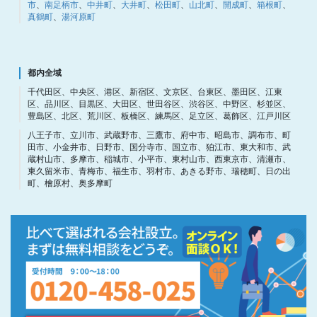
市
、
南足柄市
、
中井町
、
大井町
、
松田町
、
山北町
、
開成町
、
箱根町
、
真鶴町
、
湯河原町
都内全域
千代田区、中央区、港区、新宿区、文京区、台東区、墨田区、江東
区、品川区、目黒区、大田区、世田谷区、渋谷区、中野区、杉並区、
豊島区、北区、荒川区、板橋区、練馬区、足立区、葛飾区、江戸川区
八王子市、立川市、武蔵野市、三鷹市、府中市、昭島市、調布市、町
田市、小金井市、日野市、国分寺市、国立市、狛江市、東大和市、武
蔵村山市、多摩市、稲城市、小平市、東村山市、西東京市、清瀬市、
東久留米市、青梅市、福生市、羽村市、あきる野市、瑞穂町、日の出
町、檜原村、奥多摩町