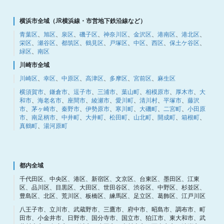
横浜市全域（JR横浜線・市営地下鉄沿線など）
青葉区
、
旭区
、
泉区
、
磯子区
、
神奈川区
、
金沢区
、
港南区
、
港北区
、
栄区
、
瀬谷区
、
都筑区
、
鶴見区
、
戸塚区
、
中区
、
西区
、
保土ケ谷区
、
緑区
、
南区
川崎市全域
川崎区
、
幸区
、
中原区
、
高津区
、
多摩区
、
宮前区
、
麻生区
横須賀市
、
鎌倉市
、
逗子市
、
三浦市
、
葉山町
、
相模原市
、
厚木市
、
大
和市
、
海老名市
、
座間市
、
綾瀬市
、
愛川町
、
清川村
、
平塚市
、
藤沢
市
、
茅ヶ崎市
、
秦野市
、
伊勢原市
、
寒川町
、
大磯町
、
二宮町
、
小田原
市
、
南足柄市
、
中井町
、
大井町
、
松田町
、
山北町
、
開成町
、
箱根町
、
真鶴町
、
湯河原町
都内全域
千代田区、中央区、港区、新宿区、文京区、台東区、墨田区、江東
区、品川区、目黒区、大田区、世田谷区、渋谷区、中野区、杉並区、
豊島区、北区、荒川区、板橋区、練馬区、足立区、葛飾区、江戸川区
八王子市、立川市、武蔵野市、三鷹市、府中市、昭島市、調布市、町
田市、小金井市、日野市、国分寺市、国立市、狛江市、東大和市、武